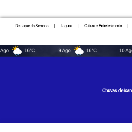
Destaque da Semana
Laguna
Cultura e Entretenimento
16°C
9 Ago
16°C
10 Ago
Chuvas deixam 