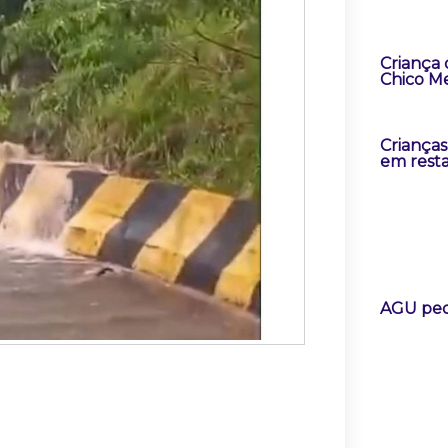
Criança
Chico Me
Criança
em rest
AGU pedi