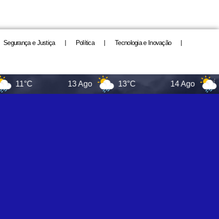
Segurança e Justiça
Política
Tecnologia e Inovação
°C
13 Ago
13°C
14 Ago
16°C