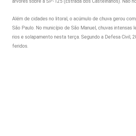
árvores sobre a SP-125 (Estrada dos Castelhanos). Não ho
Além de cidades no litoral, o acúmulo de chuva gerou co
São Paulo. No município de São Manuel, chuvas intensas 
rios e solapamento nesta terça. Segundo a Defesa Civil, 
feridos.