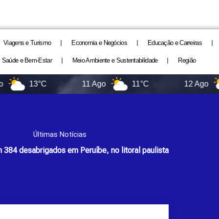
Viagens e Turismo
Economia e Negócios
Educação e Carreiras
Saúde e Bem-Estar
Meio Ambiente e Sustentabilidade
Região
13°C
11 Ago
11°C
12 Ago
11
Últimas Notícias
384 desabrigados em Peruíbe, no litoral paulista