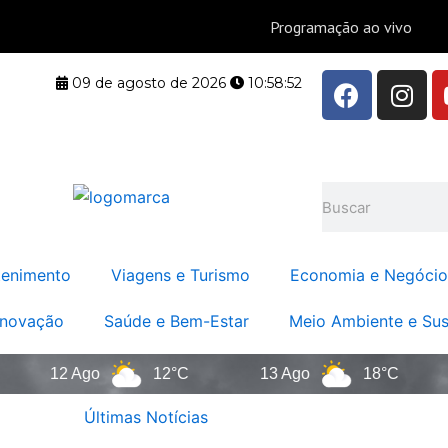
F
I
09 de agosto de 2026
10:58:53
a
n
c
s
e
t
b
a
Pesquisar
o
g
o
r
k
a
tenimento
Viagens e Turismo
Economia e Negócio
m
Inovação
Saúde e Bem-Estar
Meio Ambiente e Sus
12 Ago
12°C
13 Ago
18°C
14
Últimas Notícias