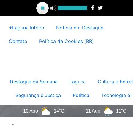
Ir
para
o
conteúdo
+Laguna Infoco
Notícia em Destaque
Contato
Política de Cookies (BR)
Destaque da Semana
Laguna
Cultura e Entre
Segurança e Justiça
Política
Tecnologia e 
10 Ago
14°C
11 Ago
11°C