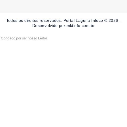
e
t
t
b
a
u
o
g
b
o
r
e
Todos os direitos reservados. Portal Laguna Infoco © 2026 -
k
a
-
m
Desenvolvido por mktinfo.com.br
f
Obrigado por ser nosso Leitor.