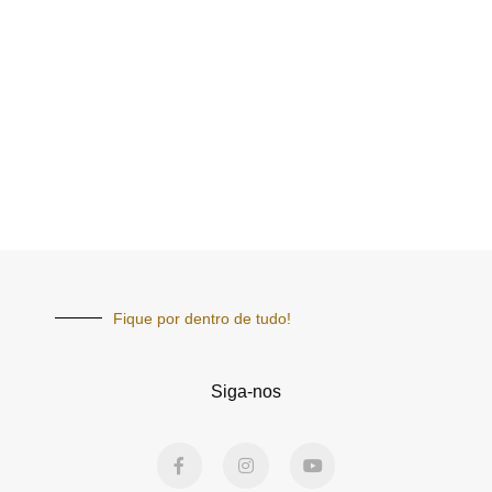
Fique por dentro de tudo!
Siga-nos
F
I
Y
a
n
o
c
s
u