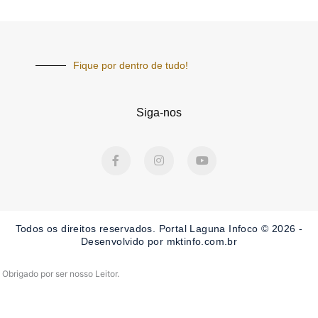
Fique por dentro de tudo!
Siga-nos
F
I
Y
a
n
o
c
s
u
e
t
t
b
a
u
o
g
b
o
r
e
Todos os direitos reservados. Portal Laguna Infoco © 2026 -
k
a
-
m
Desenvolvido por mktinfo.com.br
f
Obrigado por ser nosso Leitor.