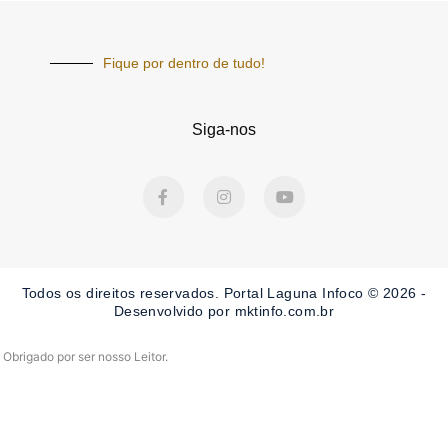
Fique por dentro de tudo!
Siga-nos
F
I
Y
a
n
o
c
s
u
e
t
t
b
a
u
o
g
b
o
r
e
Todos os direitos reservados. Portal Laguna Infoco © 2026 -
k
a
-
m
Desenvolvido por mktinfo.com.br
f
Obrigado por ser nosso Leitor.