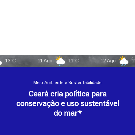
C
11 Ago
11°C
12 Ago
12°C
Meio Ambiente e Sustentabilidade
Ceará cria política para
conservação e uso sustentável
do mar*