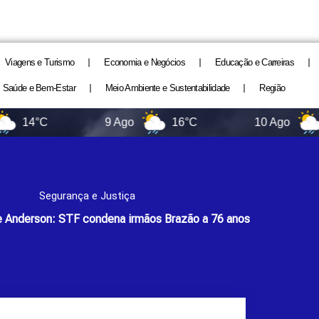
Viagens e Turismo
Economia e Negócios
Educação e Carreiras
Saúde e Bem-Estar
Meio Ambiente e Sustentabilidade
Região
°C
9 Ago
16°C
10 Ago
9°C
Segurança e Justiça
e Anderson: STF condena irmãos Brazão a 76 anos