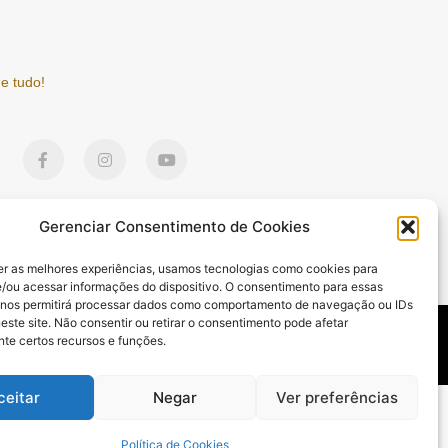
e tudo!
F
I
Y
a
n
o
c
s
u
e
t
t
b
a
u
o
g
b
Gerenciar Consentimento de Cookies
o
r
e
k
a
er as melhores experiências, usamos tecnologias como cookies para
-
m
/ou acessar informações do dispositivo. O consentimento para essas
f
 nos permitirá processar dados como comportamento de navegação ou IDs
este site. Não consentir ou retirar o consentimento pode afetar
DE E BEM-ESTAR
CULTURA E ENTRETENIMENTO
ESPORTES
te certos recursos e funções.
ceitar
Negar
Ver preferências
mktinfo.com.br
Política de Cookies