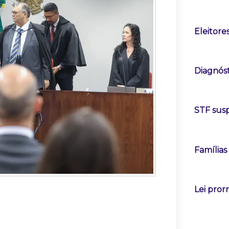
Eleitor
Diagnóst
STF susp
Famílias
Lei pror