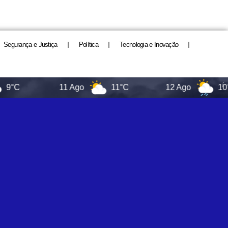
Segurança e Justiça
Política
Tecnologia e Inovação
11 Ago
11°C
12 Ago
10°C