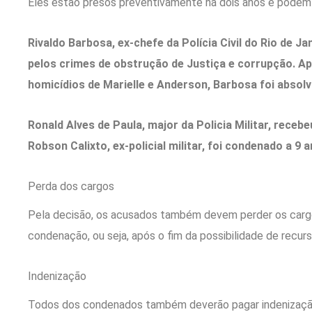
Eles estão presos preventivamente há dois anos e podem
Rivaldo Barbosa, ex-chefe da Polícia Civil do Rio de J
pelos crimes de obstrução de Justiça e corrupção. Ap
homicídios de Marielle e Anderson, Barbosa foi absol
Ronald Alves de Paula, major da Policia Militar, receb
Robson Calixto, ex-policial militar, foi condenado a 9 
Perda dos cargos
Pela decisão, os acusados também devem perder os cargo
condenação, ou seja, após o fim da possibilidade de recur
Indenização
Todos dos condenados também deverão pagar indenização