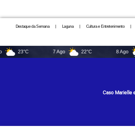
Destaque da Semana
Laguna
Cultura e Entretenimento
23°C
7 Ago
22°C
8 Ago
14
Caso Marielle 