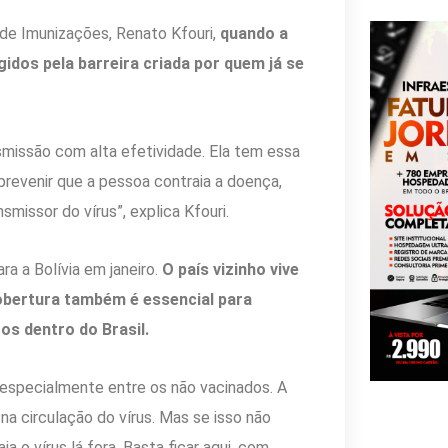
 de Imunizações, Renato Kfouri,
quando a
idos pela barreira criada por quem já se
missão com alta efetividade. Ela tem essa
prevenir que a pessoa contraia a doença,
missor do vírus”, explica Kfouri.
a a Bolívia em janeiro.
O país vizinho vive
obertura também é essencial para
s dentro do Brasil.
 especialmente entre os não vacinados. A
na circulação do vírus. Mas se isso não
 o vírus lá fora. Basta ficar aqui, com