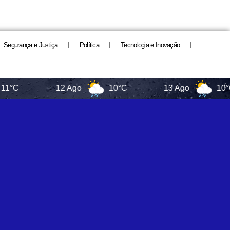
Segurança e Justiça
Política
Tecnologia e Inovação
12 Ago
10°C
13 Ago
10°C