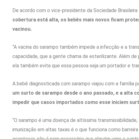
De acordo com o vice-presidente da Sociedade Brasileira
cobertura está alta, os bebês mais novos ficam proteg
vacinou.
“A vacina do sarampo também impede a infecção e a trans
capacidade, que a gente chama de esterilizante. Além de 
ela também evita que essa pessoa seja um portador e trans
A bebê diagnosticada com sarampo viajou com a família par
um surto de sarampo desde o ano passado, e a alta c
impedir que casos importados como esse iniciem surto
“O sarampo é uma doença de altíssima transmissibilidade,
imunização em altas taxas é o que funciona como barreira 
acontecer, não é nem necessário que alguém viaje e contraia