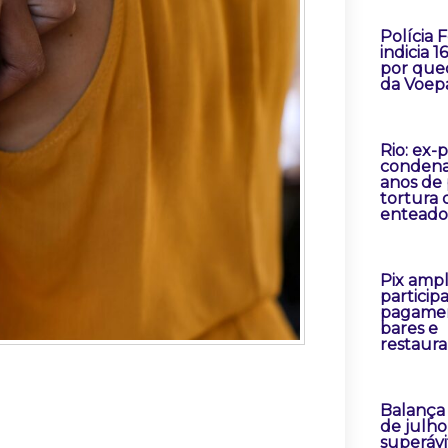
Polícia 
indicia 1
por que
da Voep
Rio: ex-
condena
anos de 
tortura 
enteado
Pix ampl
particip
pagame
bares e
restaur
Balança
de julh
superávi