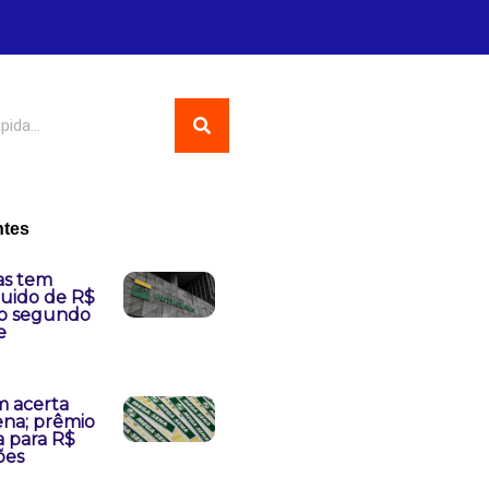
ntes
as tem
quido de R$
no segundo
e
 acerta
na; prêmio
 para R$
ões