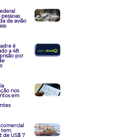
Federal
6 pessoas
da de avião
ass
padre é
do a 48
prisão por
de
s
ia
ação nos
ntos em
antes
 comercial
o tem
t de US$ 7