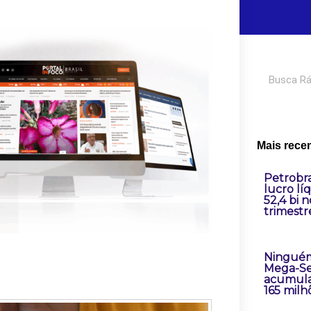
Pesquisar
Mais rece
Petrobr
lucro lí
52,4 bi 
trimestr
Ninguém
Mega-Se
acumula
165 milh