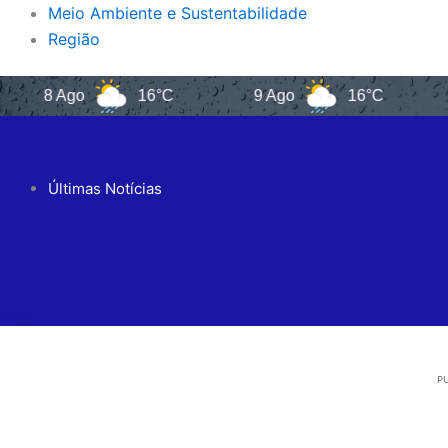
Meio Ambiente e Sustentabilidade
Região
 Ago
16°C
9 Ago
16°C
10 Ag
Últimas Notícias
PU