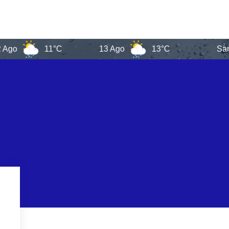
11°C
13 Ago
13°C
Santa Cata