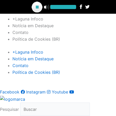
Ir
para
o
+Laguna Infoco
conteúdo
Notícia em Destaque
Contato
Política de Cookies (BR)
+Laguna Infoco
Notícia em Destaque
Contato
Política de Cookies (BR)
Facebook
Instagram
Youtube
Pesquisar