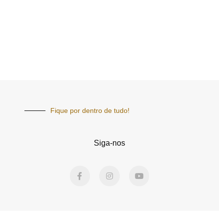
Fique por dentro de tudo!
Siga-nos
F
I
Y
a
n
o
c
s
u
e
t
t
b
a
u
o
g
b
o
r
e