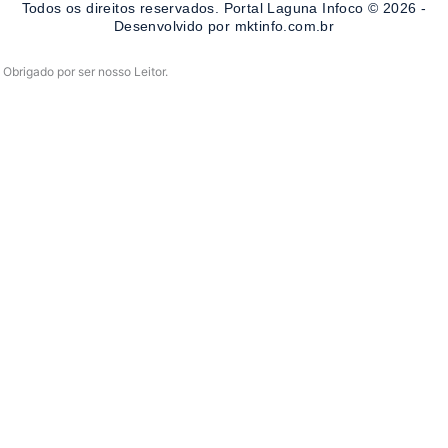
Todos os direitos reservados. Portal Laguna Infoco © 2026 -
k
a
-
m
Desenvolvido por mktinfo.com.br
f
Obrigado por ser nosso Leitor.