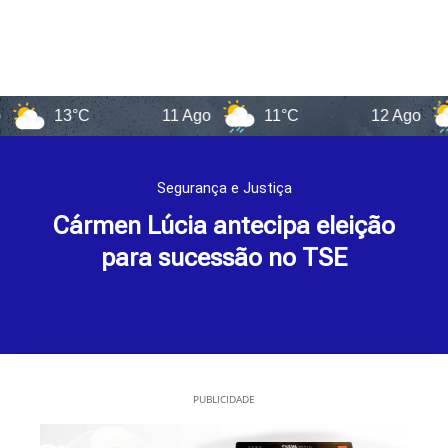
13°C
11 Ago
11°C
12 Ago
12
Segurança e Justiça
Cármen Lúcia antecipa eleição
para sucessão no TSE
PUBLICIDADE