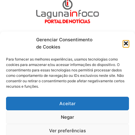
Gerenciar Consentimento
de Cookies
Fique por dentro de tudo!
Para fornecer as melhores experiências, usamos tecnologias como
cookies para armazenar e/ou acessar informações do dispositivo. O
consentimento para essas tecnologias nos permitirá processar dados
Siga-nos
como comportamento de navegação ou IDs exclusivos neste site. Não
consentir ou retirar o consentimento pode afetar negativamente certos
recursos e funções.
F
I
Y
a
n
o
c
s
u
Aceitar
e
t
t
b
a
u
o
g
b
Negar
o
r
e
Todos os direitos reservados. Portal Laguna Infoco © 2026 -
k
a
-
m
Desenvolvido por mktinfo.com.br
Ver preferências
f