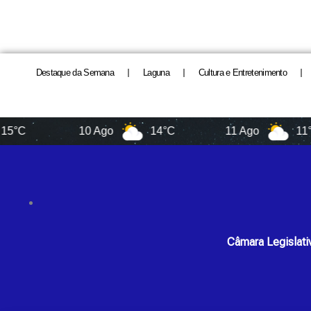
Destaque da Semana
Laguna
Cultura e Entretenimento
10 Ago
14°C
11 Ago
11°C
Câmara Legislati