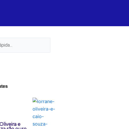
ntes
Oliveira e
za são ouro