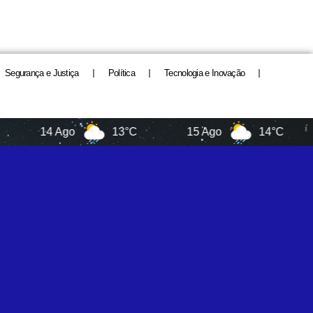
Segurança e Justiça
Política
Tecnologia e Inovação
14 Ago
13°C
15 Ago
14°C