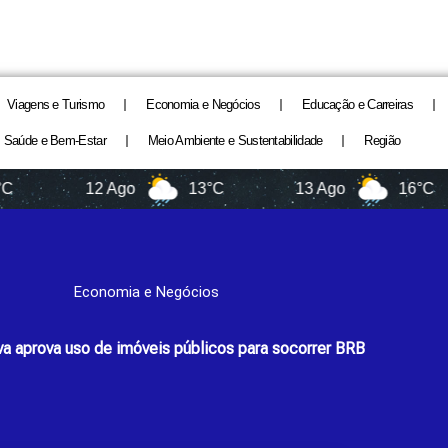
Viagens e Turismo
Economia e Negócios
Educação e Carreiras
Saúde e Bem-Estar
Meio Ambiente e Sustentabilidade
Região
12 Ago
13°C
13 Ago
16°C
Economia e Negócios
va aprova uso de imóveis públicos para socorrer BRB