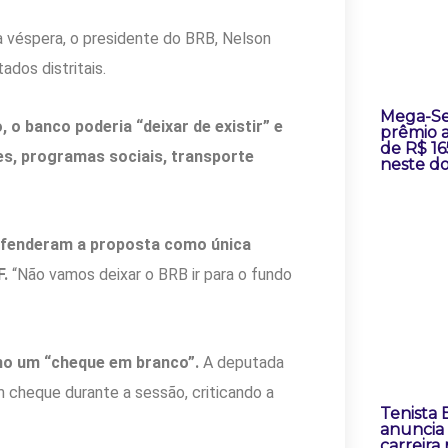
Na véspera, o presidente do BRB, Nelson
dos distritais.
Mega-Se
 o banco poderia “deixar de existir” e
prêmio 
de R$ 16
s, programas sociais, transporte
neste d
efenderam a proposta como única
F.
“Não vamos deixar o BRB ir para o fundo
mo um “cheque em branco”.
A deputada
 cheque durante a sessão, criticando a
Tenista
anuncia
carreira