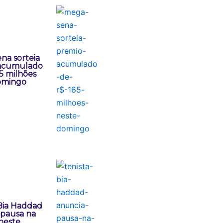
na sorteia
acumulado
5 milhões
omingo
 Bia Haddad
 pausa na
 neste