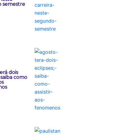
 semestre
erá dois
; saiba como
os
nos