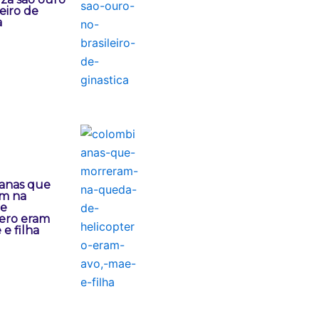
leiro de
a
anas que
m na
de
tero eram
 e filha