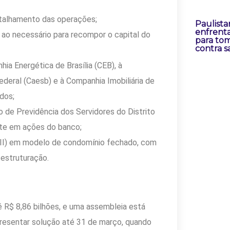
etalhamento das operações;
Paulista
enfrenta
ao necessário para recompor o capital do
para tom
contra 
a Energética de Brasília (CEB), à
eral (Caesb) e à Companhia Imobiliária de
ados;
 de Previdência dos Servidores do Distrito
nte em ações do banco;
(FII) em modelo de condomínio fechado, com
 estruturação.
é R$ 8,86 bilhões, e uma assembleia está
presentar solução até 31 de março, quando