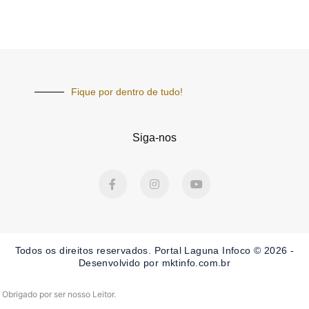
Fique por dentro de tudo!
Siga-nos
F
I
Y
a
n
o
c
s
u
e
t
t
b
a
u
o
g
b
o
r
e
Todos os direitos reservados. Portal Laguna Infoco © 2026 -
k
a
-
m
Desenvolvido por mktinfo.com.br
f
Obrigado por ser nosso Leitor.