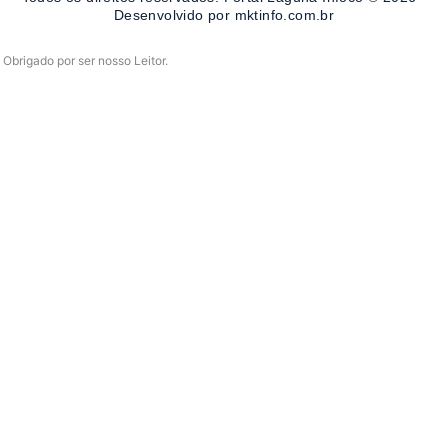
-
m
Desenvolvido por mktinfo.com.br
f
Obrigado por ser nosso Leitor.