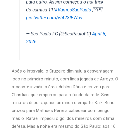
para outro. Assim começou o hat-trick
do camisa 11!
#VamosSãoPaulo
🇾🇪
pic.twitter.com/vt423lEWuv
— São Paulo FC (@SaoPauloFC)
April 5,
2026
Após o intervalo, o Cruzeiro diminuiu a desvantagem
logo no primeiro minuto, com linda jogada de Arroyo. O
atacante invadiu a área, driblou Dória e cruzou para
Christian, que empurrou para o fundo da rede. Seis
minutos depois, quase arrranca o empate: Kaiki Buno
cruzou para Mathues Pereira cabecear com perigo,
mas o Rafael impediu o gol dos mineiros com ótima
defesa. Mas a noite era mesmo do São Paulo: aos 16