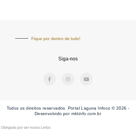
Fique por dentro de tudo!
Siga-nos
F
I
Y
a
n
o
c
s
u
e
t
t
b
a
u
o
g
b
o
r
e
Todos os direitos reservados. Portal Laguna Infoco © 2026 -
k
a
-
m
Desenvolvido por mktinfo.com.br
f
Obrigado por ser nosso Leitor.