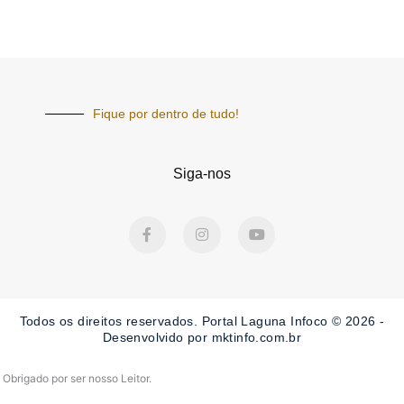
Fique por dentro de tudo!
Siga-nos
F
I
Y
a
n
o
c
s
u
e
t
t
b
a
u
o
g
b
o
r
e
Todos os direitos reservados. Portal Laguna Infoco © 2026 -
k
a
-
m
Desenvolvido por mktinfo.com.br
f
Obrigado por ser nosso Leitor.