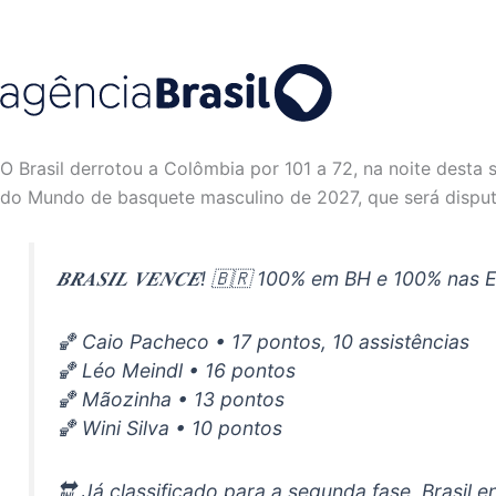
O Brasil derrotou a Colômbia por 101 a 72, na noite desta
do Mundo de basquete masculino de 2027, que será disput
𝑩𝑹𝑨𝑺𝑰𝑳 𝑽𝑬𝑵𝑪𝑬! 🇧🇷 100% em BH e 100% nas
🏀 Caio Pacheco • 17 pontos, 10 assistências
🏀 Léo Meindl • 16 pontos
🏀 Mãozinha • 13 pontos
🏀 Wini Silva • 10 pontos
🔛 Já classificado para a segunda fase, Brasil 