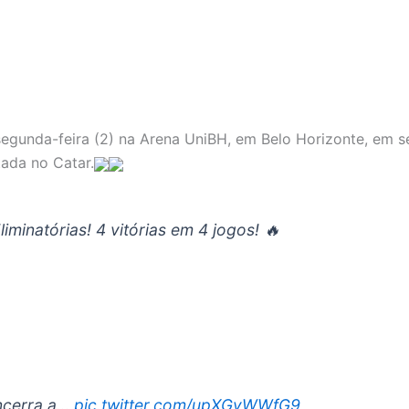
 segunda-feira (2) na Arena UniBH, em Belo Horizonte, em 
ada no Catar.
 Eliminatórias! 4 vitórias em 4 jogos! 🔥
encerra a…
pic.twitter.com/upXGvWWfG9