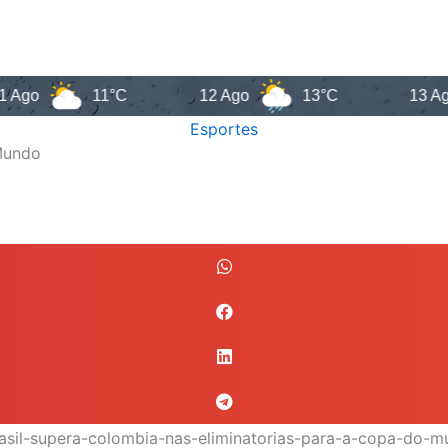
11°C
12 Ago
13°C
13 Ago
Esportes
 Mundo