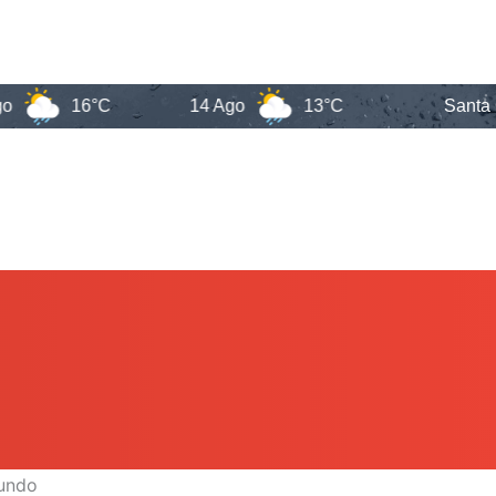
16°C
14 Ago
13°C
Santa Catarin