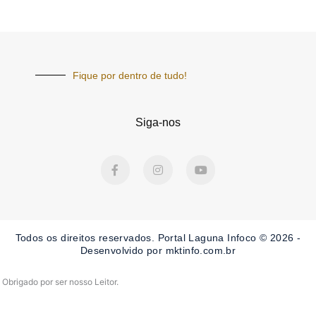
Fique por dentro de tudo!
Siga-nos
F
I
Y
a
n
o
c
s
u
e
t
t
b
a
u
o
g
b
o
r
e
Todos os direitos reservados. Portal Laguna Infoco © 2026 -
k
a
-
m
Desenvolvido por mktinfo.com.br
f
Obrigado por ser nosso Leitor.