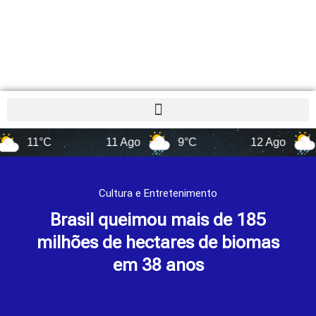
1°C
11 Ago
9°C
12 Ago
13°C
Cultura e Entretenimento
Brasil queimou mais de 185
milhões de hectares de biomas
em 38 anos