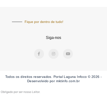
Fique por dentro de tudo!
Siga-nos
F
I
Y
a
n
o
c
s
u
e
t
t
b
a
u
o
g
b
o
r
e
Todos os direitos reservados. Portal Laguna Infoco © 2026 -
k
a
-
m
Desenvolvido por mktinfo.com.br
f
Obrigado por ser nosso Leitor.