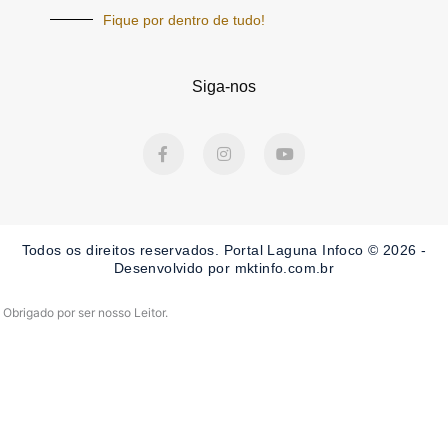
Fique por dentro de tudo!
Siga-nos
F
I
Y
a
n
o
c
s
u
e
t
t
b
a
u
o
g
b
o
r
e
Todos os direitos reservados. Portal Laguna Infoco © 2026 -
k
a
-
m
Desenvolvido por mktinfo.com.br
f
Obrigado por ser nosso Leitor.