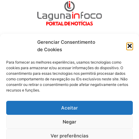
Gerenciar Consentimento
de Cookies
Fique por dentro de tudo!
Para fornecer as melhores experiências, usamos tecnologias como
cookies para armazenar e/ou acessar informações do dispositivo. O
consentimento para essas tecnologias nos permitirá processar dados
Siga-nos
como comportamento de navegação ou IDs exclusivos neste site. Não
consentir ou retirar o consentimento pode afetar negativamente certos
recursos e funções.
F
I
Y
a
n
o
c
s
u
Aceitar
e
t
t
b
a
u
o
g
b
Negar
o
r
e
Todos os direitos reservados. Portal Laguna Infoco © 2026 -
k
a
-
m
Desenvolvido por mktinfo.com.br
Ver preferências
f