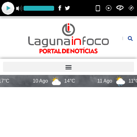
Ir
para
o
conteúdo
Pesquis
10 Ago
14°C
11 Ago
11°C