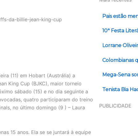
Pais estão men
10ª Festa Lite
Lorrane Olivei
Colombianas q
Mega-Sena sor
feira (11) em Hobart (Austrália) a
Jean King Cup (BJKC), maior torneio
Tenista Bia H
róximo sábado (15) e no dia seguinte a
onvocadas, quatro participaram do treino
PUBLICIDADE
nals, no último domingo (9 ) – Laura
as 15 anos. Ela se se juntará à equipe