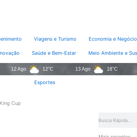
tenimento
Viagens e Turismo
Economia e Negócio
Inovação
Saúde e Bem-Estar
Meio Ambiente e Sus
2 Ago
12°C
13 Ago
18°C
14 A
Esportes
n King Cup
Pesquisar
Mais recentes