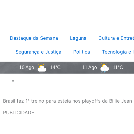
Destaque da Semana
Laguna
Cultura e Entre
Segurança e Justiça
Política
Tecnologia e 
10 Ago
14°C
11 Ago
11°C
1
Brasil faz 1º treino para esteia nos playoffs da Billie Jea
PUBLICIDADE