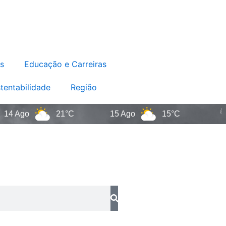
s
Educação e Carreiras
tentabilidade
Região
go
21°C
15 Ago
15°C
Santa 