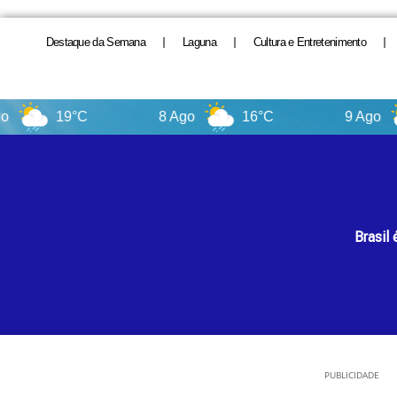
Destaque da Semana
Laguna
Cultura e Entretenimento
19°C
8 Ago
16°C
9 Ago
1
Brasil
PUBLICIDADE