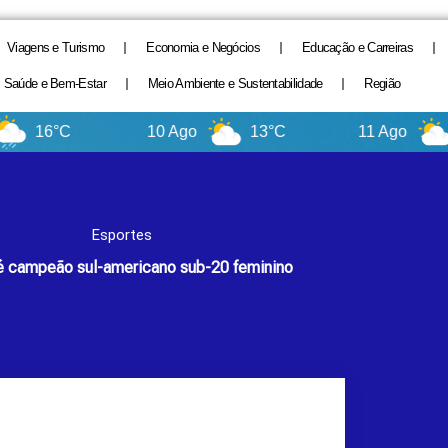
Viagens e Turismo
Economia e Negócios
Educação e Carreiras
Saúde e Bem-Estar
Meio Ambiente e Sustentabilidade
Região
6°C
10 Ago
13°C
11 Ago
11°C
Esportes
 é campeão sul-americano sub-20 feminino