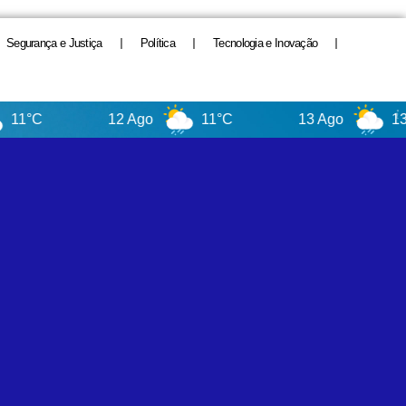
Segurança e Justiça
Política
Tecnologia e Inovação
12 Ago
11°C
13 Ago
13°C