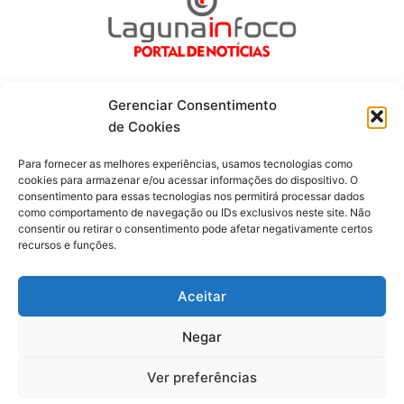
Gerenciar Consentimento
de Cookies
Fique por dentro de tudo!
Para fornecer as melhores experiências, usamos tecnologias como
cookies para armazenar e/ou acessar informações do dispositivo. O
consentimento para essas tecnologias nos permitirá processar dados
Siga-nos
como comportamento de navegação ou IDs exclusivos neste site. Não
consentir ou retirar o consentimento pode afetar negativamente certos
recursos e funções.
F
I
Y
a
n
o
c
s
u
Aceitar
e
t
t
b
a
u
o
g
b
Negar
o
r
e
Todos os direitos reservados. Portal Laguna Infoco © 2026 -
k
a
-
m
Desenvolvido por mktinfo.com.br
Ver preferências
f