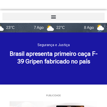
°C
7 Ago
22°C
8 Ago
14°C
Segurança e Justiça
Brasil apresenta primeiro caça F-
39 Gripen fabricado no país
PUBLICIDADE