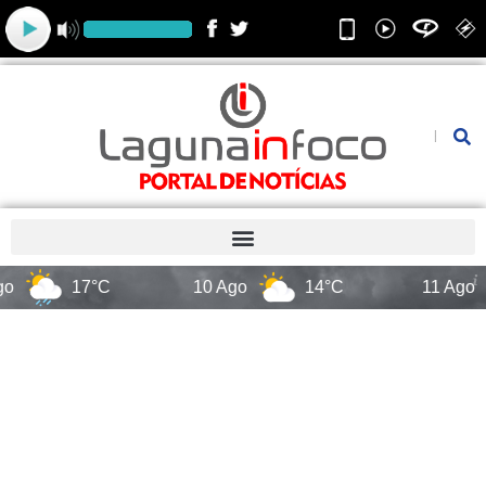
Ir
para
o
conteúdo
Pesquis
17°C
10 Ago
14°C
11 Ago
1