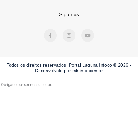
Siga-nos
F
I
Y
a
n
o
c
s
u
e
t
t
b
a
u
o
g
b
o
r
e
Todos os direitos reservados. Portal Laguna Infoco © 2026 -
k
a
-
m
Desenvolvido por mktinfo.com.br
f
Obrigado por ser nosso Leitor.