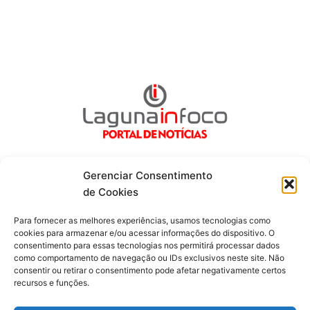
Gerenciar Consentimento
de Cookies
Fique por dentro de tudo!
Para fornecer as melhores experiências, usamos tecnologias como
cookies para armazenar e/ou acessar informações do dispositivo. O
consentimento para essas tecnologias nos permitirá processar dados
Siga-nos
como comportamento de navegação ou IDs exclusivos neste site. Não
consentir ou retirar o consentimento pode afetar negativamente certos
recursos e funções.
F
I
Y
a
n
o