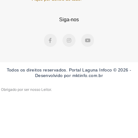
Siga-nos
F
I
Y
a
n
o
c
s
u
e
t
t
b
a
u
o
g
b
o
r
e
Todos os direitos reservados. Portal Laguna Infoco © 2026 -
k
a
-
m
Desenvolvido por mktinfo.com.br
f
Obrigado por ser nosso Leitor.