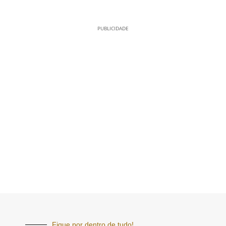
PUBLICIDADE
Fique por dentro de tudo!