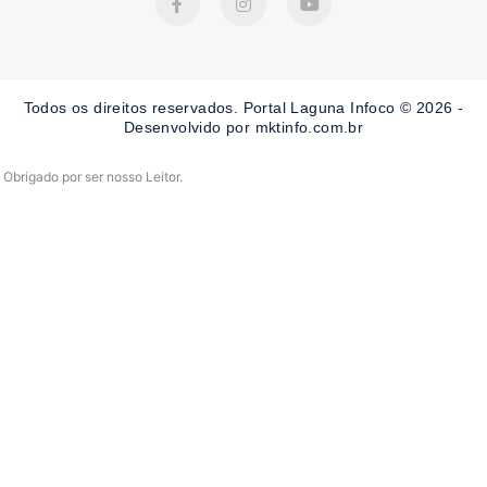
a
n
o
c
s
u
e
t
t
b
a
u
o
g
b
o
r
e
Todos os direitos reservados. Portal Laguna Infoco © 2026 -
k
a
-
m
Desenvolvido por mktinfo.com.br
f
Obrigado por ser nosso Leitor.