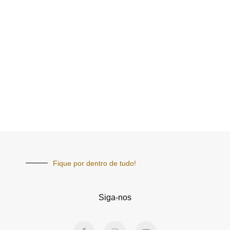
Fique por dentro de tudo!
Siga-nos
F
I
Y