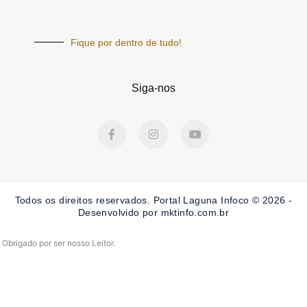
Fique por dentro de tudo!
Siga-nos
F
I
Y
a
n
o
c
s
u
e
t
t
b
a
u
o
g
b
o
r
e
Todos os direitos reservados. Portal Laguna Infoco © 2026 -
k
a
-
m
Desenvolvido por mktinfo.com.br
f
Obrigado por ser nosso Leitor.