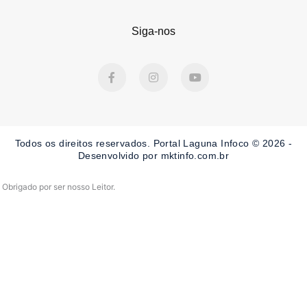
Siga-nos
F
I
Y
a
n
o
c
s
u
e
t
t
b
a
u
o
g
b
o
r
e
Todos os direitos reservados. Portal Laguna Infoco © 2026 -
k
a
-
m
Desenvolvido por mktinfo.com.br
f
Obrigado por ser nosso Leitor.