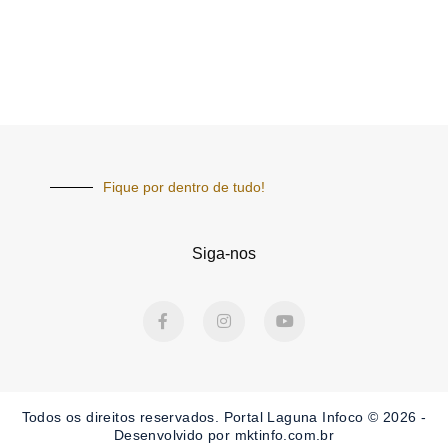
Fique por dentro de tudo!
Siga-nos
F
I
Y
a
n
o
c
s
u
e
t
t
b
a
u
o
g
b
o
r
e
Todos os direitos reservados. Portal Laguna Infoco © 2026 -
k
a
-
m
Desenvolvido por mktinfo.com.br