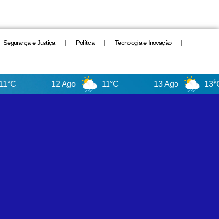
Segurança e Justiça
Política
Tecnologia e Inovação
12 Ago
11°C
13 Ago
13°C