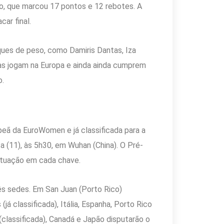
o, que marcou 17 pontos e 12 rebotes. A
ar final.
ques de peso, como Damiris Dantas, Iza
ras jogam na Europa e ainda ainda cumprem
o.
mpeã da EuroWomen e já classificada para a
 (11), às 5h30, em Wuhan (China). O Pré-
ontuação em cada chave.
s sedes. Em San Juan (Porto Rico)
á classificada), Itália, Espanha, Porto Rico
 (classificada), Canadá e Japão disputarão o