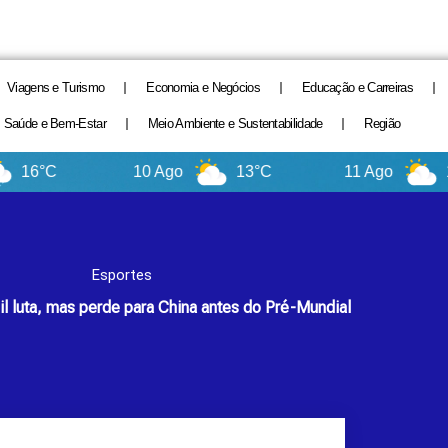
Viagens e Turismo
Economia e Negócios
Educação e Carreiras
Saúde e Bem-Estar
Meio Ambiente e Sustentabilidade
Região
10 Ago
13°C
11 Ago
11°C
Esportes
il luta, mas perde para China antes do Pré-Mundial