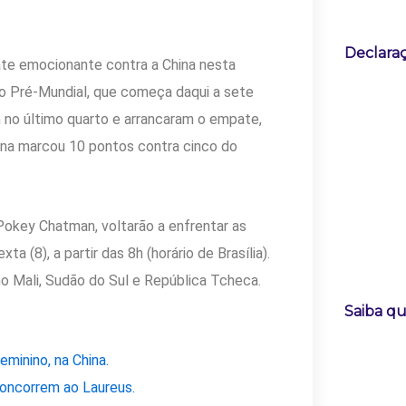
Declaraç
ate emocionante contra a China nesta
 do Pré-Mundial, que começa daqui a sete
m no último quarto e arrancaram o empate,
ina marcou 10 pontos contra cinco do
Pokey Chatman, voltarão a enfrentar as
a (8), a partir das 8h (horário de Brasília).
mo Mali, Sudão do Sul e República Tcheca.
Saiba qu
minino, na China.
concorrem ao Laureus.