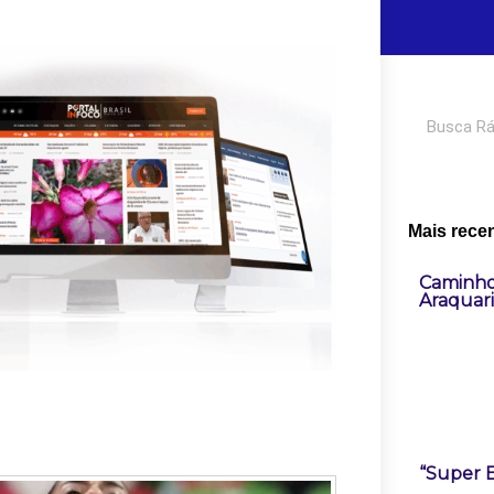
Pesquisar
Mais rece
Caminho
Araquar
“Super E