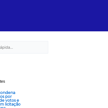
tes
 condena
os por
de votos e
m licitação