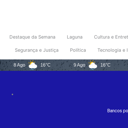
Destaque da Semana
Laguna
Cultura e Entre
Segurança e Justiça
Política
Tecnologia e 
8 Ago
16°C
9 Ago
16°C
10 A
Bancos po