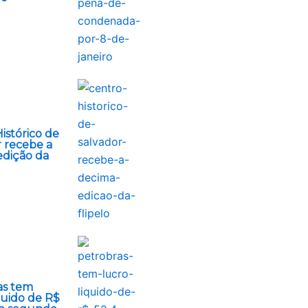
istórico de
 recebe a
edição da
as tem
quido de R$