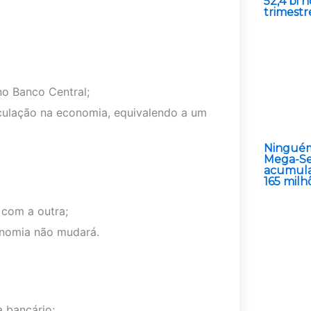
52,4 bi 
trimestr
o Banco Central;
irculação na economia, equivalendo a um
Ninguém
Mega-Se
acumula
165 milh
com a outra;
onomia não mudará.
a bancário;