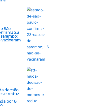
una
de São
onfirma 23
 sarampo;
e vacinaram
a decisão
es e reduz
da por 8
ro