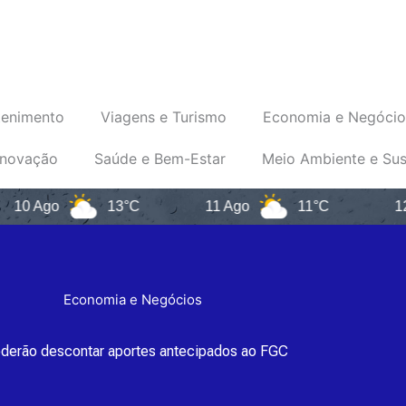
tenimento
Viagens e Turismo
Economia e Negócio
Inovação
Saúde e Bem-Estar
Meio Ambiente e Sus
go
13°C
11 Ago
11°C
12 Ago
Economia e Negócios
derão descontar aportes antecipados ao FGC