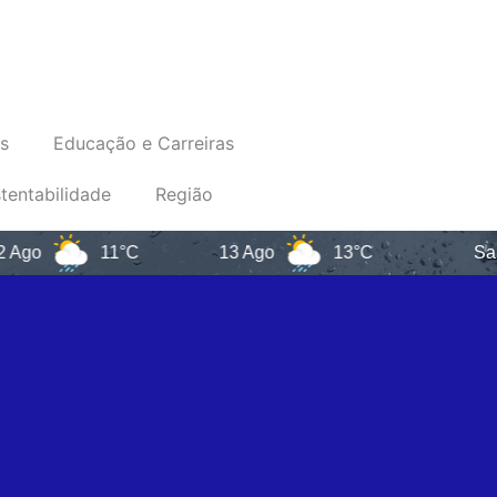
s
Educação e Carreiras
tentabilidade
Região
11°C
13 Ago
13°C
Santa Cat