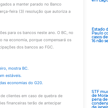
em Lag
rigados a manter parado no Banco
erça-feira (3) resolução que autoriza a
Estado 
hões para os bancos neste ano. O BC, no
Paulo c
casos de
cto na economia, porque compensará os
16 não s
ecipações dos bancos ao FGC.
eiro, mostra BC.
am estáveis.
g das economias do G20.
STF mud
 de clientes em caso de quebra de
de Mora
pena de
ões financeiras terão de antecipar
condena
de janei