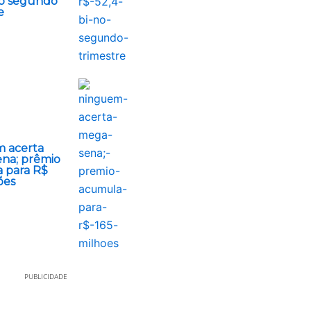
no segundo
e
 acerta
na; prêmio
 para R$
ões
PUBLICIDADE