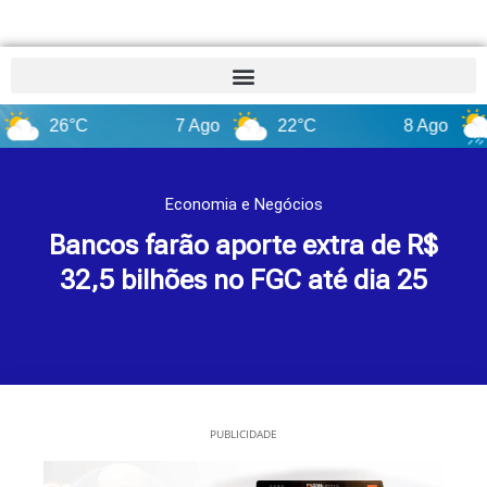
26°C
7 Ago
22°C
8 Ago
17°
Economia e Negócios
Bancos farão aporte extra de R$
32,5 bilhões no FGC até dia 25
PUBLICIDADE