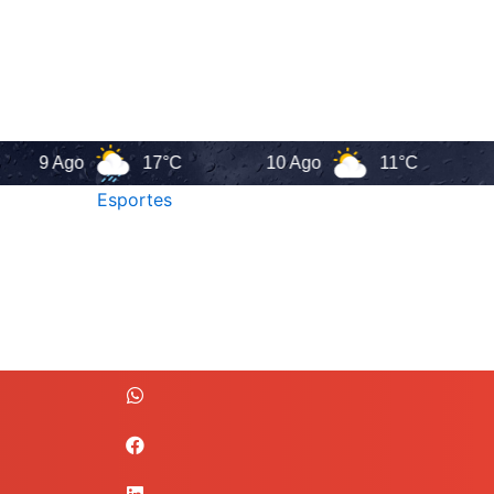
 Ago
17°C
10 Ago
11°C
11 A
Esportes