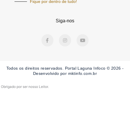
Fique por dentro de tudo!
Siga-nos
F
I
Y
a
n
o
c
s
u
e
t
t
b
a
u
o
g
b
o
r
e
Todos os direitos reservados. Portal Laguna Infoco © 2026 -
k
a
-
m
Desenvolvido por mktinfo.com.br
f
Obrigado por ser nosso Leitor.