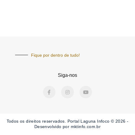
Fique por dentro de tudo!
Siga-nos
F
I
Y
a
n
o
c
s
u
e
t
t
b
a
u
o
g
b
o
r
e
Todos os direitos reservados. Portal Laguna Infoco © 2026 -
k
a
-
m
Desenvolvido por mktinfo.com.br
f