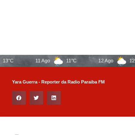
13°C
11 Ago
11°C
12 Ago
12°
Yara Guerra - Reporter da Radio Paraiba FM