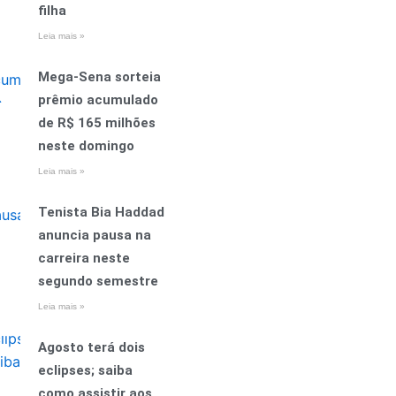
filha
Leia mais »
Mega-Sena sorteia
prêmio acumulado
de R$ 165 milhões
neste domingo
Leia mais »
Tenista Bia Haddad
anuncia pausa na
carreira neste
segundo semestre
Leia mais »
Agosto terá dois
eclipses; saiba
como assistir aos