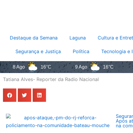
Destaque da Semana
Laguna
Cultura e Entre
Segurança e Justiça
Política
Tecnologia e 
8 Ago
16°C
9 Ago
16°C
10 
Tatiana Alves- Reporter da Radio Nacional
Seguran
Após at
na com