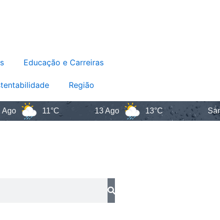
s
Educação e Carreiras
tentabilidade
Região
11°C
13 Ago
13°C
Santa Ca