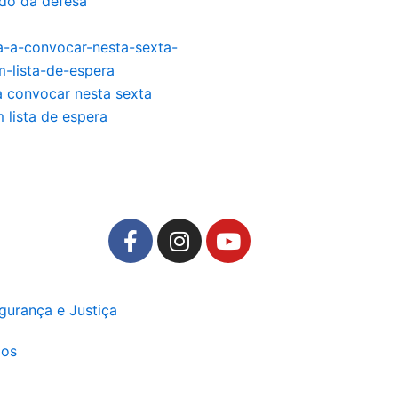
ido da defesa
 convocar nesta sexta
 lista de espera
F
I
Y
a
n
o
c
s
u
e
t
t
gurança e Justiça
b
a
u
o
g
b
ios
o
r
e
k
a