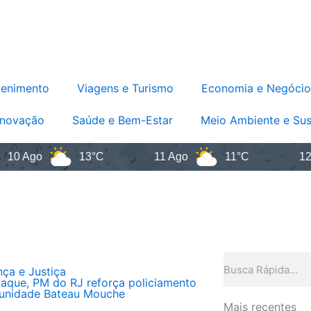
tenimento
Viagens e Turismo
Economia e Negócio
Inovação
Saúde e Bem-Estar
Meio Ambiente e Sus
Ago
13°C
11 Ago
11°C
12 Ago
Pesquisar
ça e Justiça
aque, PM do RJ reforça policiamento
unidade Bateau Mouche
Mais recentes