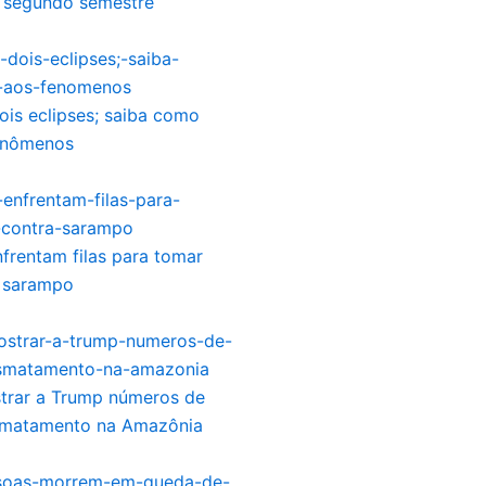
e segundo semestre
ois eclipses; saiba como
fenômenos
nfrentam filas para tomar
a sarampo
strar a Trump números de
smatamento na Amazônia