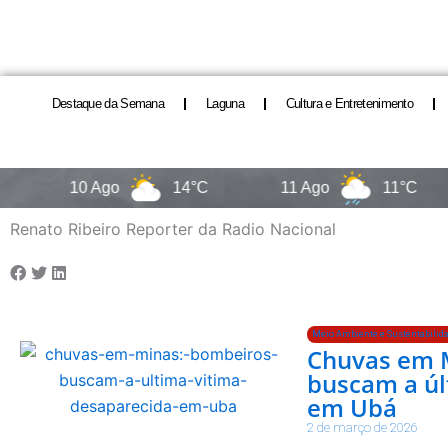
Destaque da Semana
Laguna
Cultura e Entretenimento
10 Ago
14°C
11 Ago
11°C
Renato Ribeiro Reporter da Radio Nacional
Meio Ambiente e Sustentabilid
Chuvas em 
buscam a úl
em Ubá
2 de março de 2026