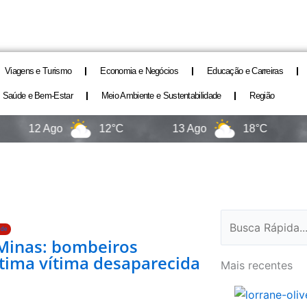
Viagens e Turismo
Economia e Negócios
Educação e Carreiras
Saúde e Bem-Estar
Meio Ambiente e Sustentabilidade
Região
12 Ago
12°C
13 Ago
18°C
14
Pesquisar
ade
Minas: bombeiros
tima vítima desaparecida
Mais recentes