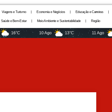
Viagens e Turismo
Economia e Negócios
Educação e Carreiras
Saúde e Bem-Estar
Meio Ambiente e Sustentabilidade
Região
16°C
10 Ago
13°C
11 Ago
11