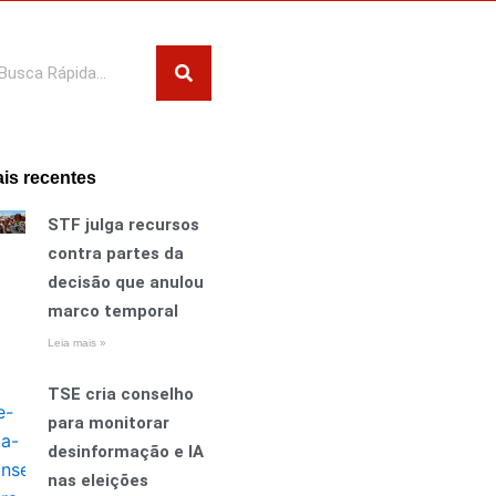
squisar
is recentes
STF julga recursos
contra partes da
decisão que anulou
marco temporal
Leia mais »
TSE cria conselho
para monitorar
desinformação e IA
nas eleições