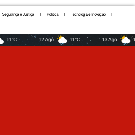
Segurança e Justiça
Política
Tecnologia e Inovação
°C
12 Ago
11°C
13 Ago
13°C