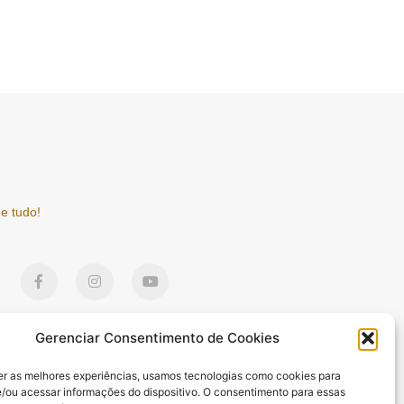
e tudo!
F
I
Y
a
n
o
c
s
u
e
t
t
b
a
u
Gerenciar Consentimento de Cookies
o
g
b
o
r
e
k
a
er as melhores experiências, usamos tecnologias como cookies para
-
m
/ou acessar informações do dispositivo. O consentimento para essas
f