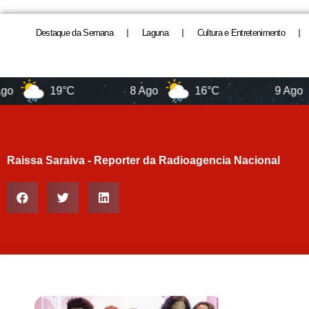
Destaque da Semana
Laguna
Cultura e Entretenimento
19°C
8 Ago
16°C
9 Ago
Raissa Saraiva - Reporter da Radioagencia Nacional