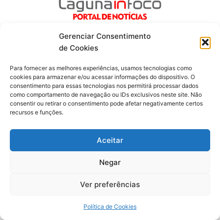
Gerenciar Consentimento
de Cookies
Para fornecer as melhores experiências, usamos tecnologias como
Fique por dentro de tudo!
cookies para armazenar e/ou acessar informações do dispositivo. O
consentimento para essas tecnologias nos permitirá processar dados
como comportamento de navegação ou IDs exclusivos neste site. Não
Siga-nos
consentir ou retirar o consentimento pode afetar negativamente certos
recursos e funções.
F
I
Y
a
n
o
c
s
u
Aceitar
e
t
t
b
a
u
Negar
o
g
b
o
r
e
Todos os direitos reservados. Portal Laguna Infoco © 2026 -
k
a
Ver preferências
-
m
Desenvolvido por mktinfo.com.br
f
Obrigado por ser nosso Leitor.
Política de Cookies