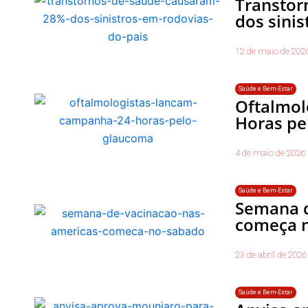
Transtor
dos sinis
12 de maio de 202
Saúde e Bem-Estar
Oftalmol
Horas pe
4 de maio de 2026
Saúde e Bem-Estar
Semana d
começa 
23 de abril de 2026
Saúde e Bem-Estar