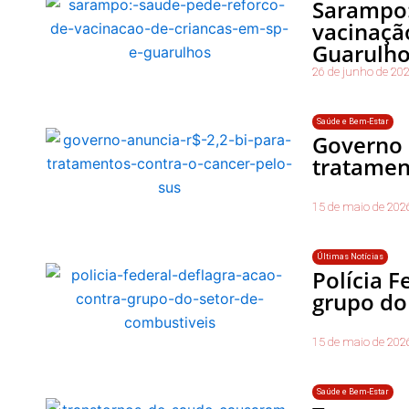
Sarampo:
vacinaçã
Guarulh
26 de junho de 20
Saúde e Bem-Estar
Governo 
tratamen
15 de maio de 202
Últimas Notícias
Polícia F
grupo do
15 de maio de 202
Saúde e Bem-Estar