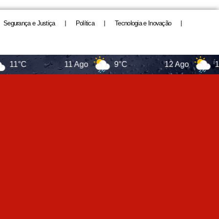
Segurança e Justiça
Política
Tecnologia e Inovação
C
11 Ago
9°C
12 Ago
13°C