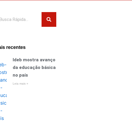
squisar
is recentes
Ideb mostra avanço
da educação básica
no país
Leia mais »