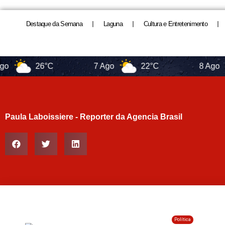
Destaque da Semana
Laguna
Cultura e Entretenimento
26°C
7 Ago
22°C
8 Ago
1
Paula Laboissiere - Reporter da Agencia Brasil
Política