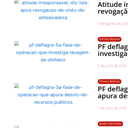
Atitude i
revogaçã
5 de agosto de 202
Últimas Notícias
PF deflag
investig
2 de julho de 2026
Últimas Notícias
PF deflag
apura de
1 de julho de 2026
Saúde e Bem-Estar