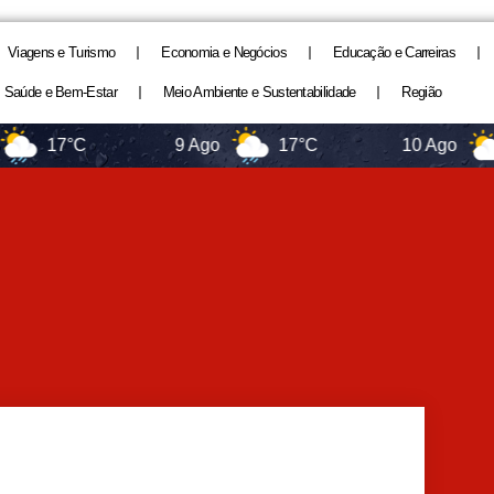
Viagens e Turismo
Economia e Negócios
Educação e Carreiras
Saúde e Bem-Estar
Meio Ambiente e Sustentabilidade
Região
7°C
9 Ago
17°C
10 Ago
11°