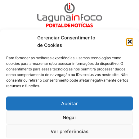
Gerenciar Consentimento
de Cookies
Para fornecer as melhores experiências, usamos tecnologias como
Fique por dentro de tudo!
cookies para armazenar e/ou acessar informações do dispositivo. O
consentimento para essas tecnologias nos permitirá processar dados
como comportamento de navegação ou IDs exclusivos neste site. Não
Siga-nos
consentir ou retirar o consentimento pode afetar negativamente certos
recursos e funções.
F
I
Y
a
n
o
c
s
u
Aceitar
e
t
t
b
a
u
Negar
o
g
b
o
r
e
Todos os direitos reservados. Portal Laguna Infoco © 2026 -
k
a
Ver preferências
-
m
Desenvolvido por mktinfo.com.br
f