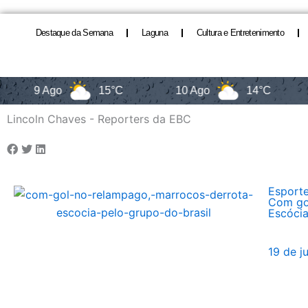
Destaque da Semana
Laguna
Cultura e Entretenimento
9 Ago
15°C
10 Ago
14°C
11
Lincoln Chaves - Reporters da EBC
Esport
Com go
Escócia
19 de j