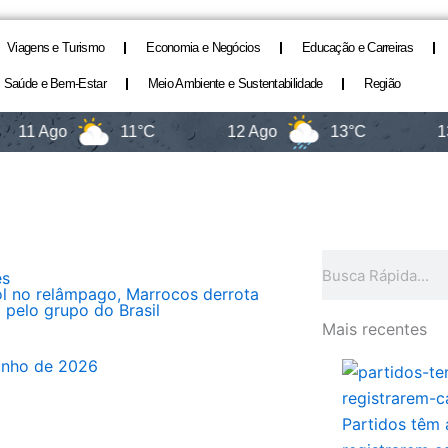
Viagens e Turismo
Economia e Negócios
Educação e Carreiras
Saúde e Bem-Estar
Meio Ambiente e Sustentabilidade
Região
 Ago
11°C
12 Ago
13°C
13 Ago
Pesquisar
es
l no relâmpago, Marrocos derrota
 pelo grupo do Brasil
Mais recentes
unho de 2026
Partidos têm 