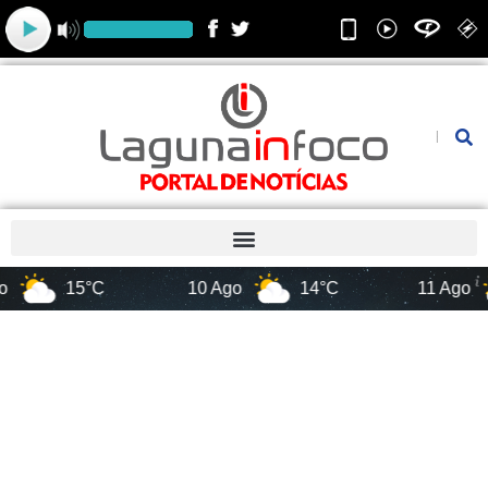
Ir
para
o
conteúdo
Pesquis
15°C
10 Ago
14°C
11 Ago