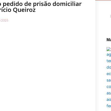
 pedido de prisão domiciliar
rício Queiroz
Pe
e 2025
Ma