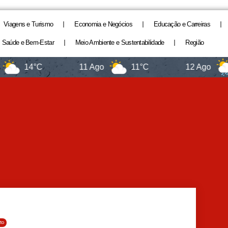
Viagens e Turismo
Economia e Negócios
Educação e Carreiras
Saúde e Bem-Estar
Meio Ambiente e Sustentabilidade
Região
14°C
11 Ago
11°C
12 Ago
13°
to