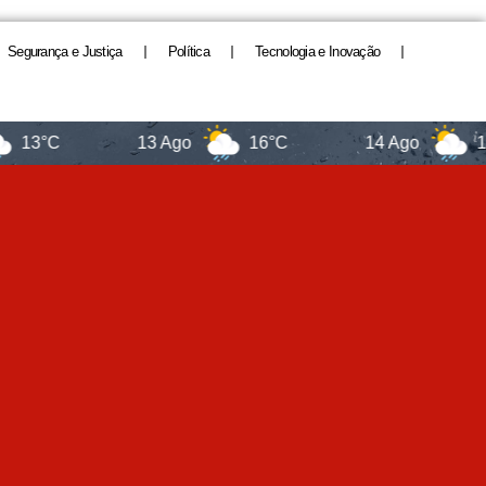
Segurança e Justiça
Política
Tecnologia e Inovação
C
13 Ago
16°C
14 Ago
13°C