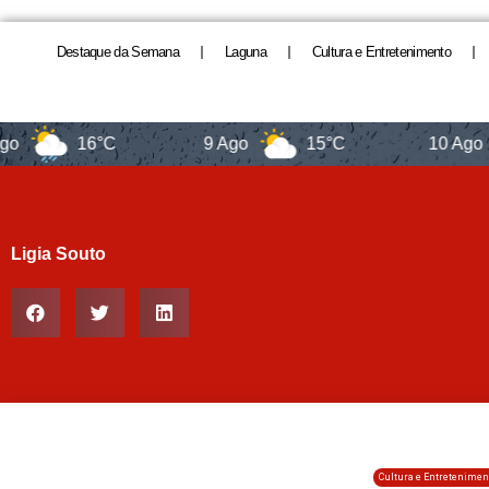
Destaque da Semana
Laguna
Cultura e Entretenimento
16°C
9 Ago
15°C
10 Ago
Ligia Souto
Cultura e Entretenimen