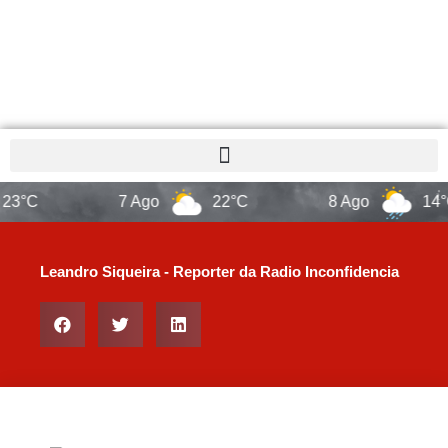
3°C
7 Ago
22°C
8 Ago
14°C
Leandro Siqueira - Reporter da Radio Inconfidencia