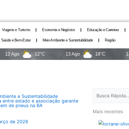
Viagens e Turismo
Economia e Negócios
Educação e Carreiras
Saúde e Bem-Estar
Meio Ambiente e Sustentabilidade
Região
2 Ago
12°C
13 Ago
18°C
14 Ag
Pesquisar
biente e Sustentabilidade
a entre estado e associação garante
gem de pneus na BA
Mais recentes
arço de 2026