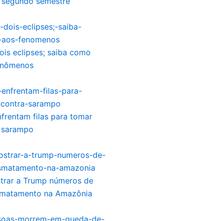
e segundo semestre
ois eclipses; saiba como
fenômenos
nfrentam filas para tomar
a sarampo
strar a Trump números de
smatamento na Amazônia