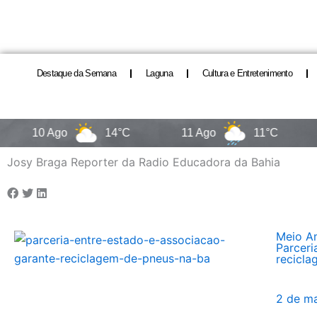
Destaque da Semana
Laguna
Cultura e Entretenimento
10 Ago
14°C
11 Ago
11°C
1
Josy Braga Reporter da Radio Educadora da Bahia
Meio Am
Parceri
recicla
2 de m