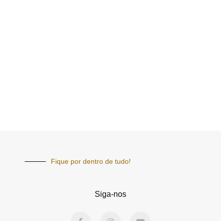
Fique por dentro de tudo!
Siga-nos
F
I
Y