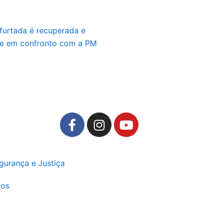
furtada é recuperada e
re em confronto com a PM
F
I
Y
a
n
o
c
s
u
e
t
t
gurança e Justiça
b
a
u
o
g
b
ios
o
r
e
k
a
-
m