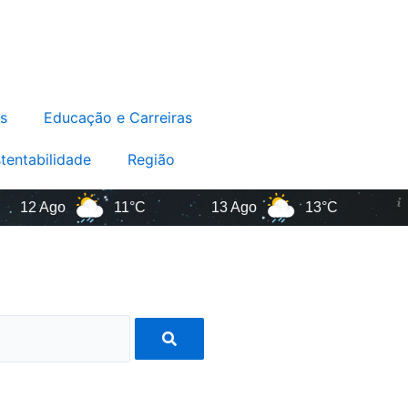
s
Educação e Carreiras
tentabilidade
Região
2 Ago
11°C
13 Ago
13°C
Sa