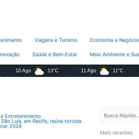
tenimento
Viagens e Turismo
Economia e Negócio
Inovação
Saúde e Bem-Estar
Meio Ambiente e Sus
10 Ago
13°C
11 Ago
11°C
1
Pesquisar
 e Entretenimento
São Luís, em Recife, reúne torcida
scar 2026
Mais recentes