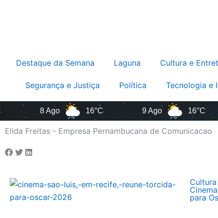
Destaque da Semana
Laguna
Cultura e Entre
Segurança e Justiça
Política
Tecnologia e 
8 Ago
16°C
9 Ago
16°C
Elida Freitas - Empresa Pernambucana de Comunicacao
Cultura
Cinema 
para O